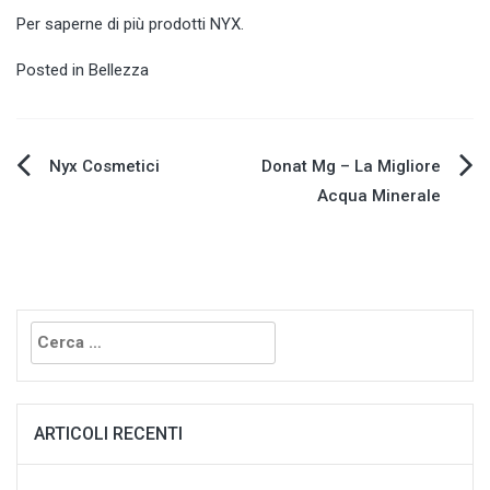
Per saperne di più
prodotti NYX
.
Posted in
Bellezza
Navigazione
Nyx Cosmetici
Donat Mg – La Migliore
Acqua Minerale
articoli
Ricerca
per:
ARTICOLI RECENTI